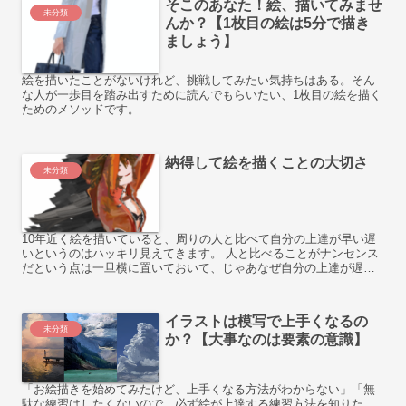
そこのあなた！絵、描いてみませ
未分類
んか？【1枚目の絵は5分で描き
ましょう】
絵を描いたことがないけれど、挑戦してみたい気持ちはある。そん
な人が一歩目を踏み出すために読んでもらいたい、1枚目の絵を描く
ためのメソッドです。
納得して絵を描くことの大切さ
未分類
10年近く絵を描いていると、周りの人と比べて自分の上達が早い遅
いというのはハッキリ見えてきます。 人と比べることがナンセンス
だという点は一旦横に置いておいて、じゃあなぜ自分の上達が遅い
のか。 また上達の早い遅いがあるのか、半ば禅問答に近い問...
イラストは模写で上手くなるの
未分類
か？【大事なのは要素の意識】
「お絵描きを始めてみたけど、上手くなる方法がわからない」「無
駄な練習はしたくないので、必ず絵が上達する練習方法を知りた