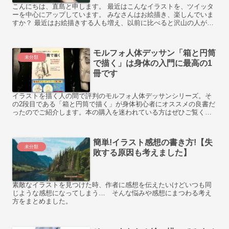
こんにちは、直島と申します。 最近はこんなイラストを、ツイッタ
ーを中心にアップしています。 みなさんはお絵描き、楽しんでいま
すか？ 最近はお絵描きする人も増え、以前に比べると沢山の人が素
敵なイラストを描かれていてとてもよい時代になったなと感...
モルフォ人体デッサン「箱と円筒
未分類
で描く」は身体の入門に最高の1
冊です
イラストを描く人の間で評判のモルフォ人体デッサンシリーズ。そ
の2段目である「箱と円筒で描く」が身体初心者にオススメの良書だ
ったのでご紹介します。本の購入を迷われている方はぜひご覧くだ
さい！
簡単!イラスト感想の書き方!【失
未分類
敗する原因も考えました】
素敵なイラストを見つけた時、作者に感想を伝えたいけどいつも同
じような感想になってしまう… そんな悩みや感想にまつわる考え
方をまとめました。