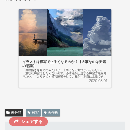
イラストは模写で上手くなるのか？【大事なのは要素
の意識】
「お絵描きを始めてみたけど、上手くなる方法がわからない」
「無駄な練習はしたくないので、必ず絵が上達する練習方法を知
りたい」「とりあえず模写練習をしているが、本当に上達できる
かわからず不安…」 そんな疑問、不安をお持ちの方にお答えしま
2020.08.01
す。 ✓...
未分類
模写
著作権
シェアする